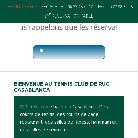
DEVENIR MEMBRE
SECRÉTARIAT : 05 22 98 74 12
FAX : 05 22 98 86 08

RÉSERVATION PADEL
vous rappelons que les réservations des 
BIENVENUE AU TENNIS CLUB DE RUC
CASABLANCA
N°1 de la terre battue à Casablanca : Des
courts de tennis, des courts de padel,
restaurant, des salles de fitness, hammam et
des salles de réunion.